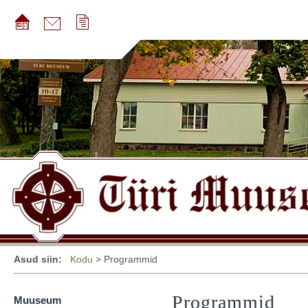
Asud siin:
Kodu
> Programmid
Programmid
Muuseum