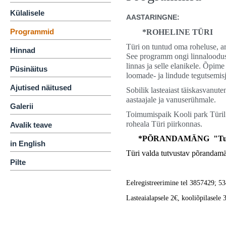
Külalisele
AASTARINGNE:
Programmid
*ROHELINE TÜRI
Türi on tuntud oma roheluse, ar
Hinnad
See programm ongi linnalooduse
linnas ja selle elanikele. Õpim
Püsinäitus
loomade- ja lindude tegutsemisj
Ajutised näitused
Sobilik lasteaiast täiskasvanu
aastaajale ja vanuserühmale.
Galerii
Toimumispaik Kooli park Türil
roheala Türi piirkonnas.
Avalik teave
*PÕRANDAMÄNG "Tunn
in English
Türi valda tutvustav põrandamä
Pilte
Eelregistreerimine tel 3857429; 5
Lasteaialapsele 2€, kooliõpilasele 